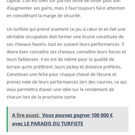
capital. L’on est bien sûr parfois tenté de miser plus afin
d’augmenter ses gains, mais il faut toujours faire attention
en considérant la marge de sécurité.
Un turfiste qui prend vraiment ce jeu à cœur et en fait une
véritable occupation doit former une écurie constituée de
ses chevaux favoris, tout en suivant leurs performances. Il
devra bien connaître ses chevaux, connaître leurs forces et
leurs faiblesses. Il en est de même pour la qualité de
terrain qu’ils préfèrent, leurs jockey et distance préférés.
Constituez une fiche pour chaque cheval de l’écurie et
prenez note de leurs performances lors des courses, ce qui
vous permettra d’avoir une idée sur le rendement de
chacun lors de la prochaine sortie.
A lire aussi:
Vous pouvez gagner 100 000 €
avec LE PARADIS DU TURFISTE