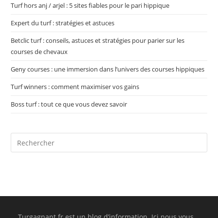
Turf hors anj / arjel : 5 sites fiables pour le pari hippique
Expert du turf : stratégies et astuces
Betclic turf : conseils, astuces et stratégies pour parier sur les
courses de chevaux
Geny courses : une immersion dans l’univers des courses hippiques
Turf winners : comment maximiser vos gains
Boss turf : tout ce que vous devez savoir
Turgagnant.fr est un blog d’information. Ici nous vous