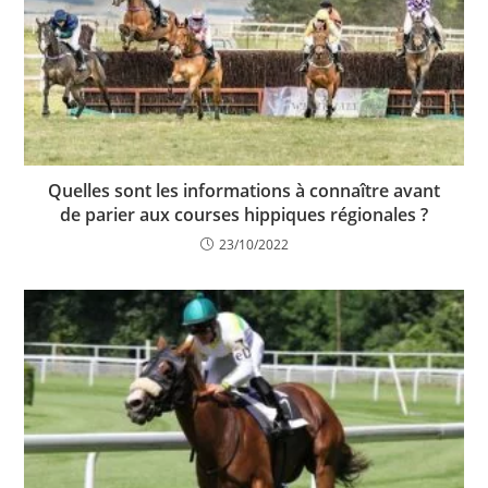
Quelles sont les informations à connaître avant
de parier aux courses hippiques régionales ?
23/10/2022