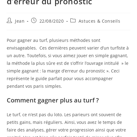
d’erreur du pronostic
Jean
22/08/2020
Astuces & Conseils
Pour gagner au turf, plusieurs méthodes sont
envisageables. Ces dernières peuvent varier d’un turfiste à
un autre. Toutefois, si vous aimez jouer en simple gagnant,
la méthode la plus sûre est de s’offrir l’ouvrage intitulé » le
simple gagnant : la marge d’erreur du pronostic ». Ceci
représente le guide parfait pour vous accompagner
pendant vos paris simples.
Comment gagner plus au turf ?
Le turf, ce n’est pas du loto. Les parieurs ont souvent de
petits gains, mais réguliers. Ainsi, vous avez le temps de
faire des analyses, gérer votre progression ainsi que votre