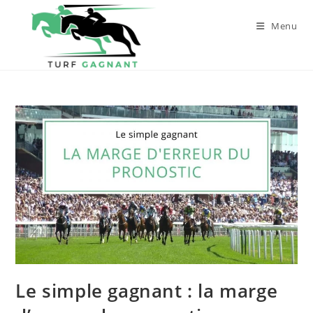
Menu
Le simple gagnant : la marge