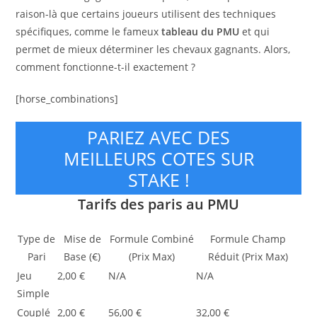
raison-là que certains joueurs utilisent des techniques
spécifiques, comme le fameux
tableau du PMU
et qui
permet de mieux déterminer les chevaux gagnants. Alors,
comment fonctionne-t-il exactement ?
[horse_combinations]
PARIEZ AVEC DES
MEILLEURS COTES SUR
STAKE !
Tarifs des paris au PMU
Type de
Mise de
Formule Combiné
Formule Champ
Pari
Base (€)
(Prix Max)
Réduit (Prix Max)
Jeu
2,00 €
N/A
N/A
Simple
Couplé
2,00 €
56,00 €
32,00 €