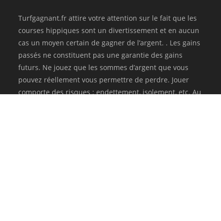
Turfgagnant.fr attire votre attention sur le fait que les
courses hippiques sont un divertissement et en aucun
cas un moyen certain de gagner de l’argent. . Les gains
passés ne constituent pas une garantie des gains
futurs. Ne jouez que les sommes d’argent que vous
pouvez réellement vous permettre de perdre. Jouer
comporte des risques : endettement, isolement, etc. Au
besoin, pour être aidé, appelez le 09 74 75 13 13 (appel
non surtaxé).
Mentions légales
Contact
Copyright 2020-2021