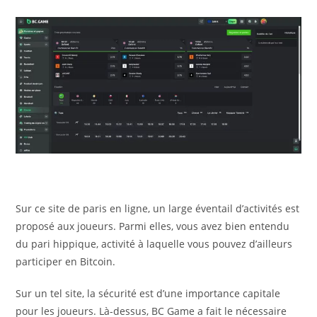
Sur ce site de paris en ligne, un large éventail d’activités est
proposé aux joueurs. Parmi elles, vous avez bien entendu
du pari hippique, activité à laquelle vous pouvez d’ailleurs
participer en Bitcoin.
Sur un tel site, la sécurité est d’une importance capitale
pour les joueurs. Là-dessus, BC Game a fait le nécessaire