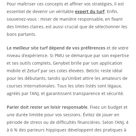
Pour maîtriser ces concepts et affiner vos stratégies, il est
essentiel de devenir un véritable
expert du turf
. Enfin,
souvenez-vous : miser de manière responsable, en fixant
des limites claires, est aussi crucial que de sélectionner les
bons partants.
Le meilleur site turf dépend de vos préférences
et de votre
niveau d’expérience. Si PMU se démarque par son expertise
et ses outils complets, Genybet brille par son application
mobile et Zeturf par ses cotes élevées. Betclic reste idéal
pour les débutants, tandis qu’Unibet attire les amateurs de
courses internationales. Tous les sites listés sont légaux,
agréés par l’ANJ, et garantissent transparence et sécurité.
Parier doit rester un loisir responsable
. Fixez un budget et
une durée limitée pour vos sessions. Évitez de jouer en
période de stress ou de difficultés financières. Selon l’ANJ, 4
à 6 % des parieurs hippiques développent des pratiques à