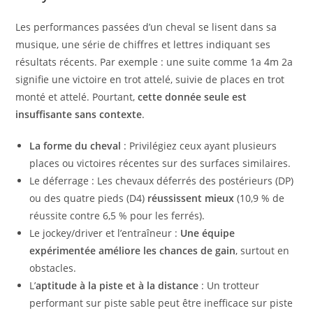
Les performances passées d’un cheval se lisent dans sa
musique, une série de chiffres et lettres indiquant ses
résultats récents. Par exemple : une suite comme 1a 4m 2a
signifie une victoire en trot attelé, suivie de places en trot
monté et attelé. Pourtant,
cette donnée seule est
insuffisante sans contexte
.
La forme du cheval
: Privilégiez ceux ayant plusieurs
places ou victoires récentes sur des surfaces similaires.
Le déferrage : Les chevaux déferrés des postérieurs (DP)
ou des quatre pieds (D4)
réussissent mieux
(10,9 % de
réussite contre 6,5 % pour les ferrés).
Le jockey/driver et l’entraîneur :
Une équipe
expérimentée améliore les chances de gain
, surtout en
obstacles.
L’
aptitude à la piste et à la distance
: Un trotteur
performant sur piste sable peut être inefficace sur piste