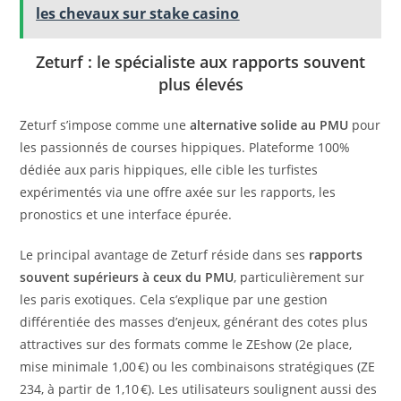
les chevaux sur stake casino
Zeturf : le spécialiste aux rapports souvent
plus élevés
Zeturf s’impose comme une
alternative solide au PMU
pour
les passionnés de courses hippiques. Plateforme 100%
dédiée aux paris hippiques, elle cible les turfistes
expérimentés via une offre axée sur les rapports, les
pronostics et une interface épurée.
Le principal avantage de Zeturf réside dans ses
rapports
souvent supérieurs à ceux du PMU
, particulièrement sur
les paris exotiques. Cela s’explique par une gestion
différentiée des masses d’enjeux, générant des cotes plus
attractives sur des formats comme le ZEshow (2e place,
mise minimale 1,00 €) ou les combinaisons stratégiques (ZE
234, à partir de 1,10 €). Les utilisateurs soulignent aussi des