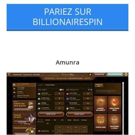
PARIEZ SUR
BILLIONAIRESPIN
Amunra