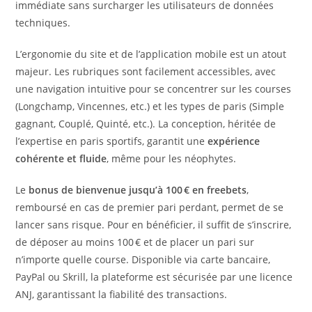
immédiate sans surcharger les utilisateurs de données
techniques.
L’ergonomie du site et de l’application mobile est un atout
majeur. Les rubriques sont facilement accessibles, avec
une navigation intuitive pour se concentrer sur les courses
(Longchamp, Vincennes, etc.) et les types de paris (Simple
gagnant, Couplé, Quinté, etc.). La conception, héritée de
l’expertise en paris sportifs, garantit une
expérience
cohérente et fluide
, même pour les néophytes.
Le
bonus de bienvenue jusqu’à 100 € en freebets
,
remboursé en cas de premier pari perdant, permet de se
lancer sans risque. Pour en bénéficier, il suffit de s’inscrire,
de déposer au moins 100 € et de placer un pari sur
n’importe quelle course. Disponible via carte bancaire,
PayPal ou Skrill, la plateforme est sécurisée par une licence
ANJ, garantissant la fiabilité des transactions.