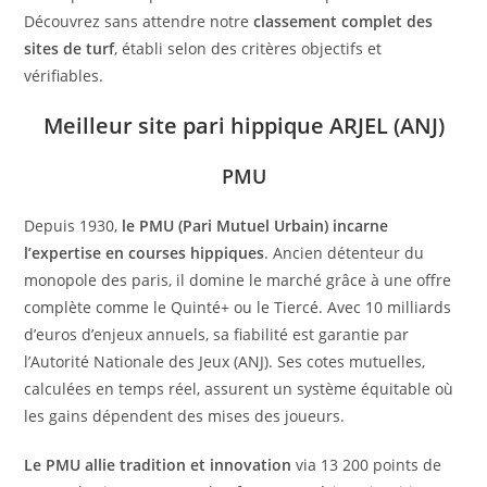
Découvrez sans attendre notre
classement complet des
sites de turf
, établi selon des critères objectifs et
vérifiables.
Meilleur site pari hippique ARJEL (ANJ)
PMU
Depuis 1930,
le PMU (Pari Mutuel Urbain) incarne
l’expertise en courses hippiques
. Ancien détenteur du
monopole des paris, il domine le marché grâce à une offre
complète comme le Quinté+ ou le Tiercé. Avec 10 milliards
d’euros d’enjeux annuels, sa fiabilité est garantie par
l’Autorité Nationale des Jeux (ANJ). Ses cotes mutuelles,
calculées en temps réel, assurent un système équitable où
les gains dépendent des mises des joueurs.
Le PMU allie tradition et innovation
via 13 200 points de