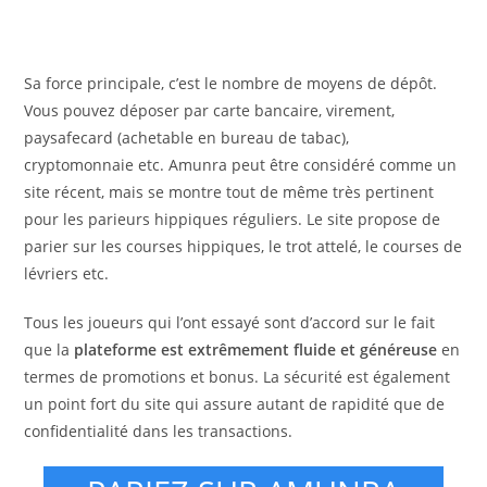
Sa force principale, c’est le nombre de moyens de dépôt.
Vous pouvez déposer par carte bancaire, virement,
paysafecard (achetable en bureau de tabac),
cryptomonnaie etc. Amunra peut être considéré comme un
site récent, mais se montre tout de même très pertinent
pour les parieurs hippiques réguliers. Le site propose de
parier sur les courses hippiques, le trot attelé, le courses de
lévriers etc.
Tous les joueurs qui l’ont essayé sont d’accord sur le fait
que la
plateforme est extrêmement fluide et généreuse
en
termes de promotions et bonus. La sécurité est également
un point fort du site qui assure autant de rapidité que de
confidentialité dans les transactions.