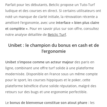
Parfait pour les débutants, Betclic propose un Tuto-Turf
ludique et des courses en direct. Si certains utilisateurs ont
noté un manque de clarté initiale, la rénovation récente a
amélioré l’ergonomie, avec une
interface « bien plus claire
et complète »
. Pour en savoir plus sur son offre, consultez
notre analyse détaillée de
Betclic Turf
.
Unibet : le champion du bonus en cash et de
l’ergonomie
Unibet s’impose comme un acteur majeur
des paris en
ligne, combinant une offre turf solide à une plateforme
modernisée. Disponible en France sous un même compte
pour le sport, les courses hippiques et le poker, cette
plateforme bénéficie d’une solide réputation, malgré des
retours sur des bugs et une ergonomie perfectible.
Le
bonus de bienvenue constitue son atout phare
: les