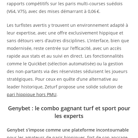
rapports compétitifs sur les paris multi-courses suédois
(V64, V75), avec des mises démarrant à 0,06 €.
Les turfistes avertis y trouvent un environnement adapté à
leur expertise, avec une offre exclusivement hippique et
sans détours vers d’autres disciplines. L’interface, bien que
modernisée, reste centrée sur l’efficacité, avec un accès
rapide aux stats et au suivi en direct. Les fonctionnalités
comme le Quickbet (sélection automatisée) ou la gestion
des non-partants via des réservistes séduisent les joueurs
stratégiques. Pour ceux en quête d’une alternative au
leader historique, Zeturf propose une solide solution de
pari hippique hors PMU
.
Genybet : le combo gagnant turf et sport pour
les experts
Genybet s’impose comme une plateforme incontournable
pour les amateurs de paris hippiques, fort de son ancrage