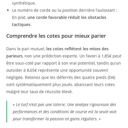
synthétique.
Le numéro de corde ou la position derrière l’autostart :
En plat,
une corde favorable réduit les obstacles
tactiques
.
Comprendre les cotes pour mieux parier
Dans le pari mutuel,
les cotes reflètent les mises des
parieurs
, non une prédiction experte. Un favori à 1,85€ peut
être sous-coté par rapport à son vrai potentiel, tandis qu’un
outsider à 8,65€ représente une opportunité souvent
négligée. Retenez que les déferrés des quatre pieds (D4)
sont systématiquement plus joués, abaissant leurs cotes
malgré leur taux de réussite élevé.
« Le turf n’est pas une loterie. Une analyse rigoureuse des
performances et des conditions de course est la seule voie
pour transformer la passion en gains réguliers. »