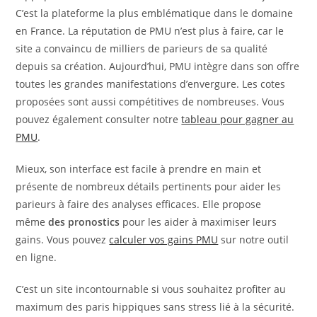
C’est la plateforme la plus emblématique dans le domaine
en France. La réputation de PMU n’est plus à faire, car le
site a convaincu de milliers de parieurs de sa qualité
depuis sa création. Aujourd’hui, PMU intègre dans son offre
toutes les grandes manifestations d’envergure. Les cotes
proposées sont aussi compétitives de nombreuses. Vous
pouvez également consulter notre
tableau pour gagner au
PMU
.
Mieux, son interface est facile à prendre en main et
présente de nombreux détails pertinents pour aider les
parieurs à faire des analyses efficaces. Elle propose
même
des pronostics
pour les aider à maximiser leurs
gains. Vous pouvez
calculer vos gains PMU
sur notre outil
en ligne.
C’est un site incontournable si vous souhaitez profiter au
maximum des paris hippiques sans stress lié à la sécurité.