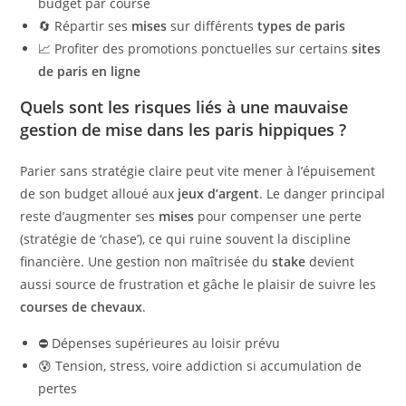
limite les pertes tout en permettant de profiter pleinement
d’un
bonus de bienvenue
ou d’une
cote de paris
exceptionnelle lorsqu’elle apparaît.
💡 Ne pas dépasser un certain pourcentage de son
budget par course
🔄 Répartir ses
mises
sur différents
types de paris
📈 Profiter des promotions ponctuelles sur certains
sites
de paris en ligne
Quels sont les risques liés à une mauvaise
gestion de mise dans les paris hippiques ?
Parier sans stratégie claire peut vite mener à l’épuisement
de son budget alloué aux
jeux d’argent
. Le danger principal
reste d’augmenter ses
mises
pour compenser une perte
(stratégie de ‘chase’), ce qui ruine souvent la discipline
financière. Une gestion non maîtrisée du
stake
devient
aussi source de frustration et gâche le plaisir de suivre les