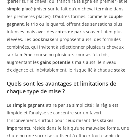
(parier sur le cheval qui franchira la ligne en premier) et le
simple placé
(miser sur le fait qu’un cheval termine dans
les premières places). D’autres formes, comme le
couplé
gagnant
, le trio ou le quarté, offrent des sensations plus
intenses mais avec des
cotes de paris
souvent bien plus
élevées. Les
bookmakers
proposent aussi des formules
combinées, qui invitent à sélectionner plusieurs chevaux
sur la même course ou plusieurs courses à la fois,
augmentant les
gains potentiels
mais aussi le niveau
d’exigence et, inévitablement, le risque lié à chaque
stake
.
Quels sont les avantages et limitations de
chaque type de mise ?
Le
simple gagnant
attire par sa simplicité : la règle est
limpide et l’analyse se concentre sur un favori.
L’inconvénient, surtout pour ceux misant des
stakes
importants
, réside dans le fait qu’une mauvaise forme, une
chute ou une surprise suffisent à effacer tout espoir de