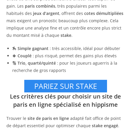
gain. Les
paris combinés
, très populaires parmi les
habitués des
jeux d’argent
, offrent des
cotes démultipliées
mais exigent un pronostic beaucoup plus complexe. Cela
implique une analyse fine et un contrôle encore plus strict
du montant misé à chaque
stake
.
🏇
Simple gagnant
: très accessible, idéal pour débuter
🍀
Couplé
: plus risqué, permet des gains plus élevés
🔢
Trio, quarté/quinté
: pour les joueurs aguerris à la
recherche de gros rapports
PARIEZ SUR STAKE
Les critères clés pour choisir un site de
paris en ligne spécialisé en hippisme
Trouver le
site de paris en ligne
adapté fait office de point
de départ essentiel pour optimiser chaque
stake engagé
.