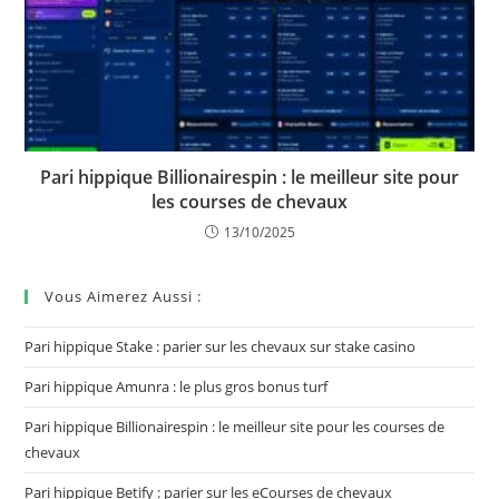
Pari hippique Billionairespin : le meilleur site pour
les courses de chevaux
13/10/2025
Vous Aimerez Aussi :
Pari hippique Stake : parier sur les chevaux sur stake casino
Pari hippique Amunra : le plus gros bonus turf
Pari hippique Billionairespin : le meilleur site pour les courses de
chevaux
Pari hippique Betify : parier sur les eCourses de chevaux
Pari hippique BC Game : parier sur les chevaux en crypto
Meilleurs sites de paris hippiques en 2025