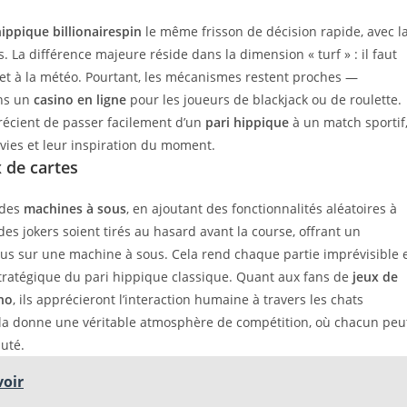
hippique billionairespin
le même frisson de décision rapide, avec l
. La différence majeure réside dans la dimension « turf » : il faut
y et à la météo. Pourtant, les mécanismes restent proches —
ans un
casino en ligne
pour les joueurs de blackjack ou de roulette.
récient de passer facilement d’un
pari hippique
à un match sportif
nvies et leur inspiration du moment.
x de cartes
 des
machines à sous
, en ajoutant des fonctionnalités aléatoires à
des jokers soient tirés au hasard avant la course, offrant un
s sur une machine à sous. Cela rend chaque partie imprévisible 
tratégique du pari hippique classique. Quant aux fans de
jeux de
ino
, ils apprécieront l’interaction humaine à travers les chats
ela donne une véritable atmosphère de compétition, où chacun peu
uté.
voir