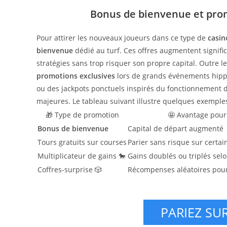
Bonus de bienvenue et prom
Pour attirer les nouveaux joueurs dans ce type de
casin
bienvenue
dédié au turf. Ces offres augmentent signifi
stratégies sans trop risquer son propre capital. Outre l
promotions exclusives
lors de grands événements hippiq
ou des jackpots ponctuels inspirés du fonctionnement 
majeures. Le tableau suivant illustre quelques exemple
🎁 Type de promotion
🤩 Avantage pour
Bonus de bienvenue
Capital de départ augmenté
Tours gratuits sur courses
Parier sans risque sur certai
Multiplicateur de gains 🐎
Gains doublés ou triplés selo
Coffres-surprise 🎲
Récompenses aléatoires pou
PARIEZ SU