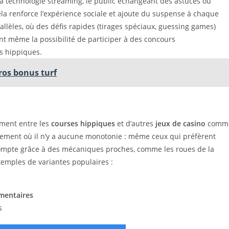
 la technologie streaming, le public échangeant des astuces ou
la renforce l’expérience sociale et ajoute du suspense à chaque
allèles, où des défis rapides (tirages spéciaux, guessing games)
ent même la possibilité de participer à des concours
s hippiques.
ros bonus turf
ement entre les
courses hippiques
et d’autres
jeux de casino
comm
onnement où il n’y a aucune monotonie : même ceux qui préfèrent
ompte grâce à des mécaniques proches, comme les roues de la
emples de variantes populaires :
émentaires
s