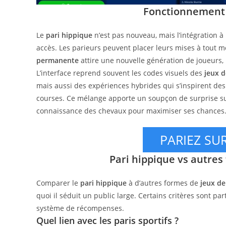
Fonctionnement d
Le
pari hippique
n’est pas nouveau, mais l’intégration 
accès. Les parieurs peuvent placer leurs mises à tout 
permanente
attire une nouvelle génération de joueurs, 
L’interface reprend souvent les codes visuels des
jeux d
mais aussi des expériences hybrides qui s’inspirent de
courses. Ce mélange apporte un soupçon de surprise 
connaissance des chevaux pour maximiser ses chances
PARIEZ SU
Pari hippique vs autres
Comparer le
pari hippique
à d’autres formes de
jeux de
quoi il séduit un public large. Certains critères sont par
système de récompenses.
Quel lien avec les paris sportifs ?