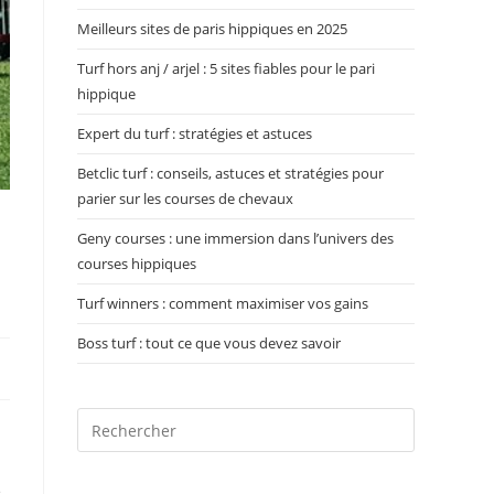
Meilleurs sites de paris hippiques en 2025
Turf hors anj / arjel : 5 sites fiables pour le pari
hippique
Expert du turf : stratégies et astuces
Betclic turf : conseils, astuces et stratégies pour
parier sur les courses de chevaux
Geny courses : une immersion dans l’univers des
courses hippiques
Turf winners : comment maximiser vos gains
Boss turf : tout ce que vous devez savoir
e