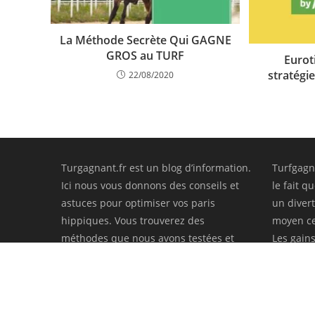
La Méthode Secrète Qui GAGNE
GROS au TURF
Eurot
stratégi
22/08/2020
Turgagnant.fr est un blog d’information.
Turfgagna
Ici nous vous donnons des conseils et
le fait q
astuces pour optimiser vos paris
un diver
hippiques. Vous trouverez des
moyen cer
méthodes que nous avons testées et
Les gain
appréciées et des liens vers des
une gara
partenaires qui proposent des
que les 
formations ou des outils pour jouer au
pouvez r
turf.
perdre. 