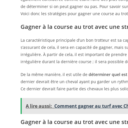
de déterminer si on peut gagner ou pas. Pour savoir su
Voici donc les stratégies pour gagner une course au trot
Gagner à la course au trot avec une st
La caractéristique principale d’un bon trotteur est sa c
s’assurant de cela, il sera en capacité de gagner, mais s
irrégulière. À partir de cela, il est important de prendre
irrégulière durant la dernière course ; il sera possible
De la même manière, il est utile de
déterminer quel est 
dernier devrait être un cheval ayant pu garder un rythm
Ce dernier devrait faire partie des chevaux les plus sol
A lire aussi:
Comment gagner au turf avec C
Gagner à la course au trot avec une st