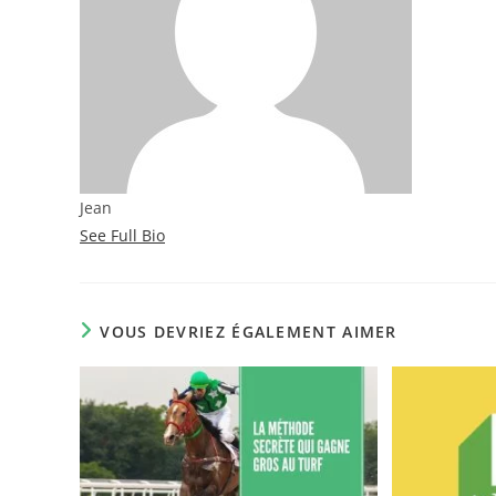
Jean
See Full Bio
VOUS DEVRIEZ ÉGALEMENT AIMER