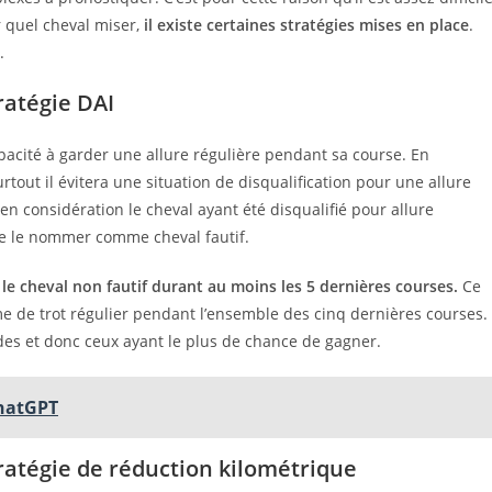
r quel cheval miser,
il existe certaines stratégies mises en place
.
.
ratégie DAI
apacité à garder une allure régulière pendant sa course. En
urtout il évitera une situation de disqualification pour une allure
 en considération le cheval ayant été disqualifié pour allure
 de le nommer comme cheval fautif.
le cheval non fautif durant au moins les 5 dernières courses.
Ce
e de trot régulier pendant l’ensemble des cinq dernières courses.
ides et donc ceux ayant le plus de chance de gagner.
hatGPT
ratégie de réduction kilométrique