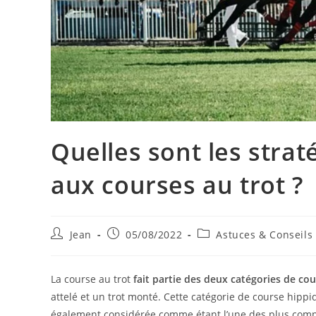
Quelles sont les strat
aux courses au trot ?
Jean
05/08/2022
Astuces & Conseils
La course au trot
fait partie des deux catégories de co
attelé et un trot monté. Cette catégorie de course hippi
également considérée comme étant l’une des plus complexe