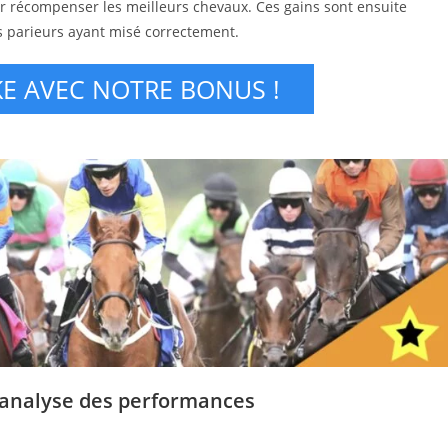
ur récompenser les meilleurs chevaux. Ces gains sont ensuite
ts parieurs ayant misé correctement.
KE AVEC NOTRE BONUS !
’analyse des performances