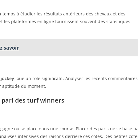
du temps à étudier les résultats antérieurs des chevaux et des
t les plateformes en ligne fournissent souvent des statistiques
z savoir
 jockey
joue un rôle significatif. Analyser les récents commentaires
eur aptitude du moment.
 pari des turf winners
 gagne ou se place dans une course. Placer des paris ne se base p
nalyses intensives des raisons derrière ces cotes. Des petites cote