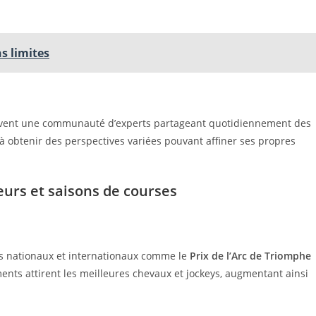
s limites
ouvent une communauté d’experts partageant quotidiennement des
e à obtenir des perspectives variées pouvant affiner ses propres
rs et saisons de courses
es nationaux et internationaux comme le
Prix de l’Arc de Triomphe
ments attirent les meilleures chevaux et jockeys, augmentant ainsi