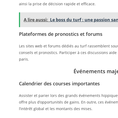
ainsi la prise de décision rapide et efficace.
A lire aussi:
Le boss du turf : une passion san
Plateformes de pronostics et forums
Les sites web et forums dédiés au turf rassemblent s
conseils et pronostics. Participer à ces discussions aid
paris.
Événements majeu
Calendrier des courses importantes
Assister et parier lors des grands événements hippiqu
offre plus d’opportunités de gains. En outre, ces événe
l’intérêt global et les montants des mises.