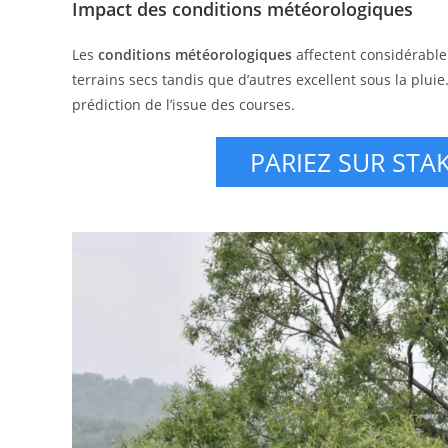
Impact des conditions météorologiques
Les
conditions météorologiques
affectent considérable
terrains secs tandis que d’autres excellent sous la plui
prédiction de l’issue des courses.
PARIEZ SUR STA