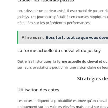
Pour devenir un parieur avisé, il est crucial de passer 
jockeys. Les journaux spécialisés en courses hippiques e
détaillées sur les précédentes performances.
A lire aussi:
Boss turf : tout ce que vous deve
La forme actuelle du cheval et du jockey
Outre les historiques, la
forme actuelle du cheval et du
sur leurs prestations peut offrir une vision claire de l
Stratégies de
Utilisation des cotes
Les
cotes
indiquent la probabilité estimée qu’un cheval
uniquement sur les valeurs élevées mais aussi sur des a