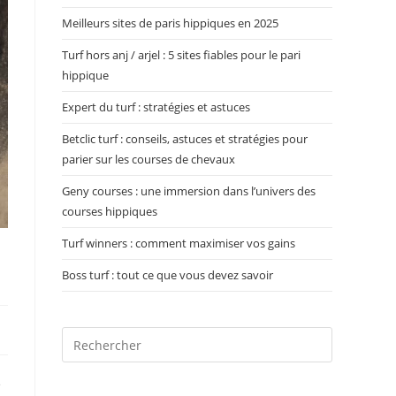
Meilleurs sites de paris hippiques en 2025
Turf hors anj / arjel : 5 sites fiables pour le pari
hippique
Expert du turf : stratégies et astuces
Betclic turf : conseils, astuces et stratégies pour
parier sur les courses de chevaux
Geny courses : une immersion dans l’univers des
courses hippiques
Turf winners : comment maximiser vos gains
Boss turf : tout ce que vous devez savoir
e