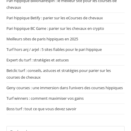
Expert du turf : stratégies et astuces
Betclic turf : conseils, astuces et stratégies pour parier sur les
courses de chevaux
Geny courses : une immersion dans l’univers des courses hippiques
Turf winners : comment maximiser vos gains
Boss turf : tout ce que vous devez savoir
Turgagnant.fr est un blog d’information. Ici nous vous
donnons des conseils et astuces pour optimiser vos