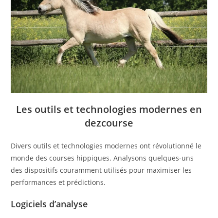
Les outils et technologies modernes en
dezcourse
Divers outils et technologies modernes ont révolutionné le
monde des courses hippiques. Analysons quelques-uns
des dispositifs couramment utilisés pour maximiser les
performances et prédictions.
Logiciels d’analyse