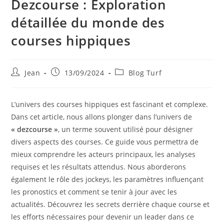
Dezcourse : Exploration
détaillée du monde des
courses hippiques
Jean
13/09/2024
Blog Turf
L’univers des courses hippiques est fascinant et complexe.
Dans cet article, nous allons plonger dans l’univers de
« dezcourse »
, un terme souvent utilisé pour désigner
divers aspects des courses. Ce guide vous permettra de
mieux comprendre les acteurs principaux, les analyses
requises et les résultats attendus. Nous aborderons
également le rôle des jockeys, les paramètres influençant
les pronostics et comment se tenir à jour avec les
actualités. Découvrez les secrets derrière chaque course et
les efforts nécessaires pour devenir un leader dans ce