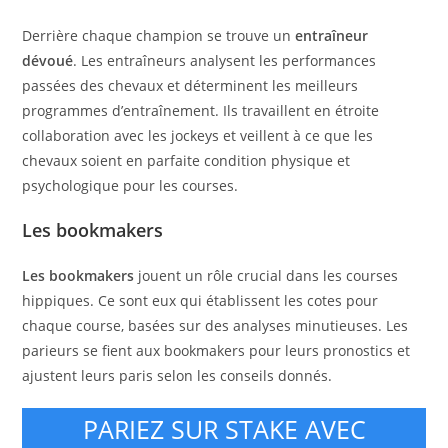
Derrière chaque champion se trouve un
entraîneur
dévoué
. Les entraîneurs analysent les performances
passées des chevaux et déterminent les meilleurs
programmes d’entraînement. Ils travaillent en étroite
collaboration avec les jockeys et veillent à ce que les
chevaux soient en parfaite condition physique et
psychologique pour les courses.
Les bookmakers
Les bookmakers
jouent un rôle crucial dans les courses
hippiques. Ce sont eux qui établissent les cotes pour
chaque course, basées sur des analyses minutieuses. Les
parieurs se fient aux bookmakers pour leurs pronostics et
ajustent leurs paris selon les conseils donnés.
PARIEZ SUR STAKE AVEC