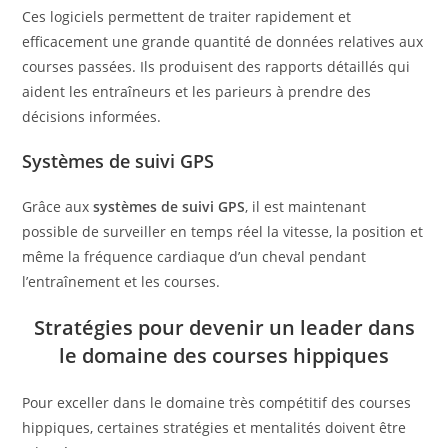
Ces logiciels permettent de traiter rapidement et
efficacement une grande quantité de données relatives aux
courses passées. Ils produisent des rapports détaillés qui
aident les entraîneurs et les parieurs à prendre des
décisions informées.
Systèmes de suivi GPS
Grâce aux
systèmes de suivi GPS
, il est maintenant
possible de surveiller en temps réel la vitesse, la position et
même la fréquence cardiaque d’un cheval pendant
l’entraînement et les courses.
Stratégies pour devenir un leader dans
le domaine des courses hippiques
Pour exceller dans le domaine très compétitif des courses
hippiques, certaines stratégies et mentalités doivent être