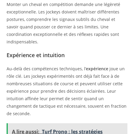
Monter un cheval en compétition demande une légèreté
exceptionnelle. Les jockeys doivent maîtriser différentes
postures, comprendre les signaux subtils du cheval et
savoir quand pousser ce dernier à ses limites. Une
coordination exceptionnelle et des réflexes rapides sont
indispensables.
Expérience et intuition
Au-delà des compétences techniques, l’
expérience
joue un
rôle clé. Les jockeys expérimentés ont déjà fait face à de
nombreuses situations de course et peuvent utiliser cette
expérience pour prendre des décisions éclairées. Leur
intuition affinée leur permet de sentir quand un
changement de tactique est nécessaire, souvent en fraction
de seconde.
A lire aussi:
Turf Prono : les stratégies