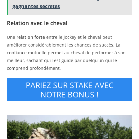
gagnantes secretes
Relation avec le cheval
Une
relation forte
entre le jockey et le cheval peut
améliorer considérablement les chances de succès. La
confiance mutuelle permet au cheval de performer à son
meilleur, sachant qu’il est guidé par quelqu’un qui le
comprend profondément.
PARIEZ SUR STAKE AVEC
NOTRE BONUS !