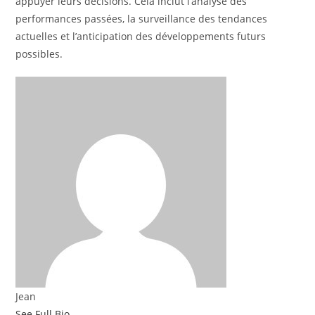
appuyer leurs décisions. Cela inclut l’analyse des
performances passées, la surveillance des tendances
actuelles et l’anticipation des développements futurs
possibles.
Jean
See Full Bio
VOUS DEVRIEZ ÉGALEMENT AIMER