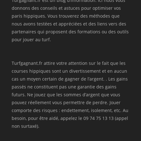
Turgagnant.fr est un blog d’information. Ici nous vous
donnons des conseils et astuces pour optimiser vos
paris hippiques. Vous trouverez des méthodes que
nous avons testées et appréciées et des liens vers des
partenaires qui proposent des formations ou des outils
pour jouer au turf.
Turfgagnant.fr attire votre attention sur le fait que les
courses hippiques sont un divertissement et en aucun
cas un moyen certain de gagner de l’argent. . Les gains
passés ne constituent pas une garantie des gains
futurs. Ne jouez que les sommes d’argent que vous
pouvez réellement vous permettre de perdre. Jouer
comporte des risques : endettement, isolement, etc. Au
besoin, pour être aidé, appelez le 09 74 75 13 13 (appel
non surtaxé).