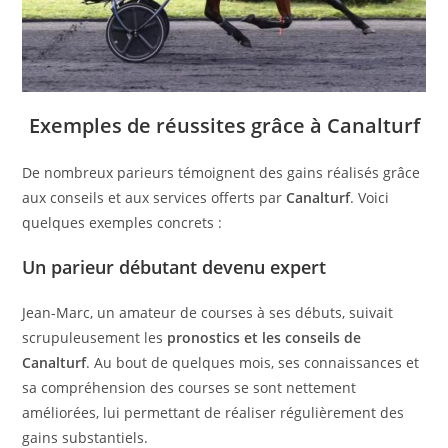
Exemples de réussites grâce à Canalturf
De nombreux parieurs témoignent des gains réalisés grâce
aux conseils et aux services offerts par
Canalturf
. Voici
quelques exemples concrets :
Un parieur débutant devenu expert
Jean-Marc, un amateur de courses à ses débuts, suivait
scrupuleusement les
pronostics et les conseils de
Canalturf
. Au bout de quelques mois, ses connaissances et
sa compréhension des courses se sont nettement
améliorées, lui permettant de réaliser régulièrement des
gains substantiels.