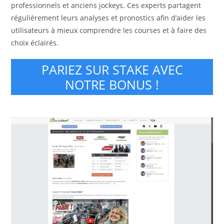
professionnels et anciens jockeys. Ces experts partagent
régulièrement leurs analyses et pronostics afin d’aider les
utilisateurs à mieux comprendre les courses et à faire des
choix éclairés.
PARIEZ SUR STAKE AVEC
NOTRE BONUS !