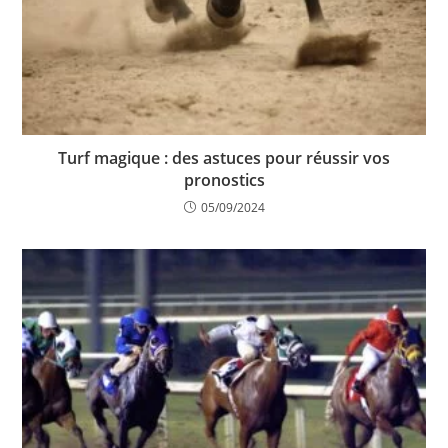
Turf magique : des astuces pour réussir vos
pronostics
05/09/2024