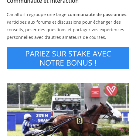
Communauté et interaction
Canalturf regroupe une large
communauté de passionnés
.
Participez aux forums et discussions pour échanger des
conseils, poser des questions et partager vos expériences
personnelles avec d’autres amateurs de courses.
PARIEZ SUR STAKE AVEC
NOTRE BONUS !