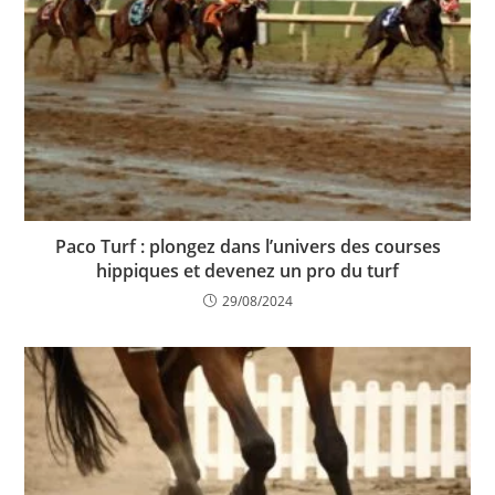
Paco Turf : plongez dans l’univers des courses
hippiques et devenez un pro du turf
29/08/2024