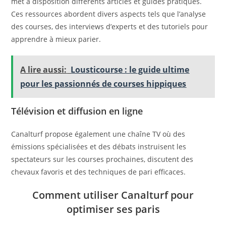
met à disposition différents articles et guides pratiques.
Ces ressources abordent divers aspects tels que l’analyse
des courses, des interviews d’experts et des tutoriels pour
apprendre à mieux parier.
A lire aussi:
Lousticourse : le guide ultime
pour les passionnés de courses hippiques
Télévision et diffusion en ligne
Canalturf propose également une chaîne TV où des
émissions spécialisées et des débats instruisent les
spectateurs sur les courses prochaines, discutent des
chevaux favoris et des techniques de pari efficaces.
Comment utiliser Canalturf pour
optimiser ses paris