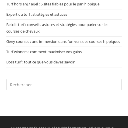
Turf hors anj / arjel : 5 sites fiables pour le pari hippique
Expert du turf : stratégies et astuces
Betclic turf : conseils, astuces et stratégies pour parier sur les
courses de chevaux
Geny courses : une immersion dans l’univers des courses hippiques
Turf winners : comment maximiser vos gains
Boss turf : tout ce que vous devez savoir